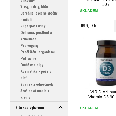
50 ml
Vlasy, nehty, kůže
SKLADEM
Cereálie, ovesné vločky
- müsli
699,- Kč
Superpotraviny
Ochrana, posílení a
stimulace
Pro vegany
Pročištění organismu
Potraviny
Omáčky a dipy
Kosmetika - péče o
pleť
Spánek a odpočinek
Arašídová másla a
VIRIDIAN nutr
krémy
Vitamin D3 90 
Fitness vybavení
SKLADEM