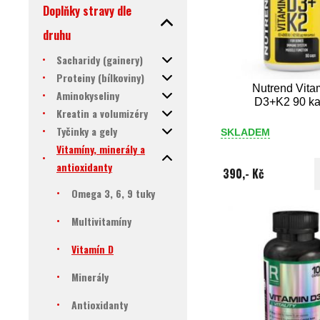
Doplňky stravy dle
druhu
Sacharidy (gainery)
Proteiny (bílkoviny)
Nutrend Vita
Aminokyseliny
D3+K2 90 ka
Kreatin a volumizéry
Tyčinky a gely
SKLADEM
Vitamíny, minerály a
antioxidanty
390,- Kč
Omega 3, 6, 9 tuky
Multivitamíny
Vitamín D
Minerály
Antioxidanty