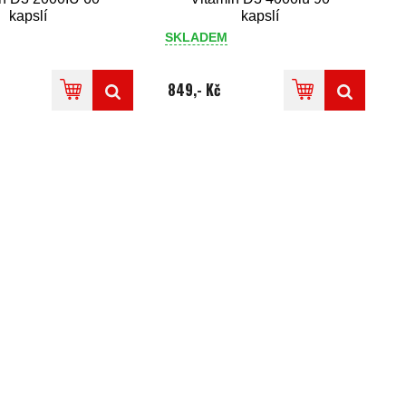
kapslí
kapslí
SKLADEM
849,- Kč