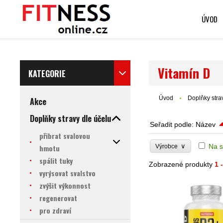
ÚVOD
Vitamín D
KATEGORIE
Úvod
Doplňky stra
Akce
Doplňky stravy dle účelu
Seřadit podle:
Název
přibrat svalovou
∨
Na s
hmotu
Výrobce
spálit tuky
Zobrazené produkty
1 
vyrýsovat svalstvo
zvýšit výkonnost
regenerovat
pro zdraví