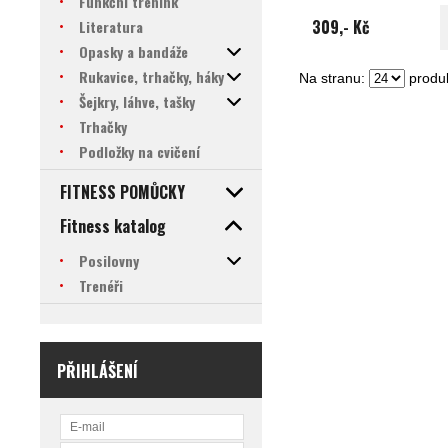
Funkční trénink
309,- Kč
Literatura
Opasky a bandáže
Rukavice, trhačky, háky
Na stranu:
produk
Šejkry, láhve, tašky
Trhačky
Podložky na cvičení
FITNESS POMŮCKY
Fitness katalog
Posilovny
Trenéři
PŘIHLÁŠENÍ