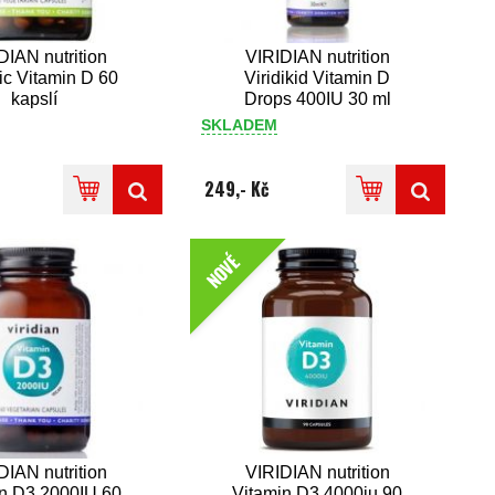
DIAN nutrition
VIRIDIAN nutrition
ic Vitamin D 60
Viridikid Vitamin D
kapslí
Drops 400IU 30 ml
SKLADEM
249,- Kč
NOVÉ
DIAN nutrition
VIRIDIAN nutrition
n D3 2000IU 60
Vitamin D3 4000iu 90