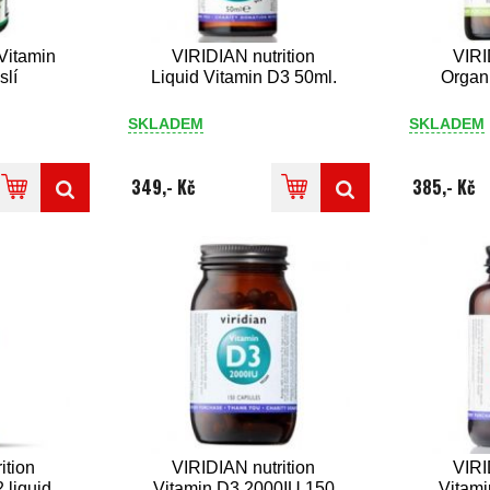
 Vitamin
VIRIDIAN nutrition
VIRI
slí
Liquid Vitamin D3 50ml.
Organ
SKLADEM
SKLADEM
349,- Kč
385,- Kč
ition
VIRIDIAN nutrition
VIRI
 liquid
Vitamin D3 2000IU 150
Vitami