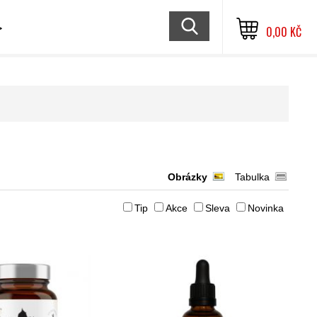
≫
0,00 KČ
Obrázky
Tabulka
Tip
Akce
Sleva
Novinka