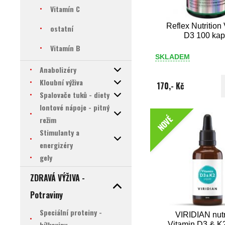
Vitamín C
Reflex Nutrition
ostatní
D3 100 kap
Vitamín B
SKLADEM
Anabolizéry
Kloubní výživa
170,- Kč
Spalovače tuků - diety
Iontové nápoje - pitný
NOVÉ
režim
Stimulanty a
energizéry
gely
ZDRAVÁ VÝŽIVA -
Potraviny
Speciální proteiny -
VIRIDIAN nutr
bílkoviny
Vitamin D3 & K2