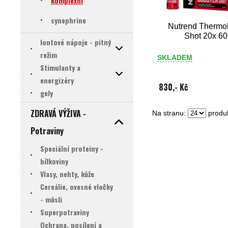
komplexní
synephrine
Nutrend Thermo
Shot 20x 60
Iontové nápoje - pitný
režim
SKLADEM
Stimulanty a
energizéry
830,- Kč
gely
ZDRAVÁ VÝŽIVA -
Na stranu:
produk
Potraviny
Speciální proteiny -
bílkoviny
Vlasy, nehty, kůže
Cereálie, ovesné vločky
- müsli
Superpotraviny
Ochrana, posílení a