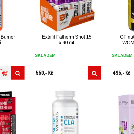
t Burner
Extrifit Fatherm Shot 15
GF nut
í
x 90 ml
WOME
SKLADEM
SKLADEM
550,- Kč
495,- Kč