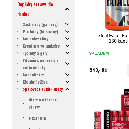
Doplňky stravy dle
druhu
Sacharidy (gainery)
Proteiny (bílkoviny)
Extrifit Fatall Fa
Aminokyseliny
130 kapsl
Kreatin a volumizéry
Tyčinky a gely
SKLADEM
Vitamíny, minerály a
antioxidanty
540,- Kč
Anabolizéry
Kloubní výživa
Spalovače tuků - diety
diety a náhrada
stravy
l-karnitin