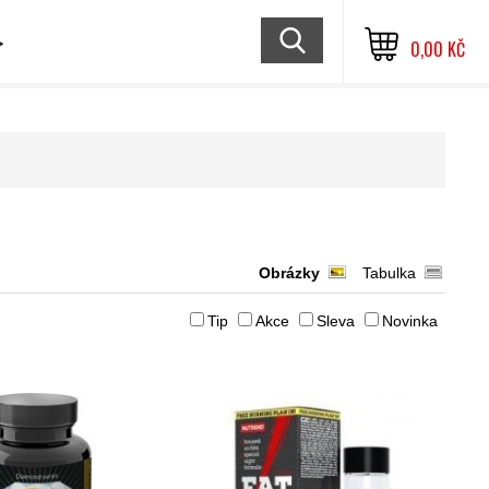
≫
0,00 KČ
Obrázky
Tabulka
Tip
Akce
Sleva
Novinka