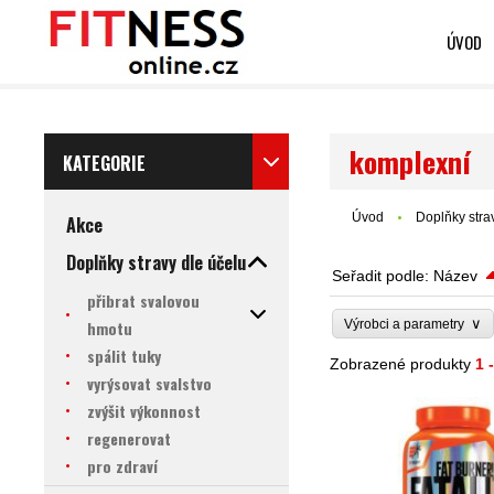
ÚVOD
komplexní
KATEGORIE
Úvod
Doplňky stra
Akce
Doplňky stravy dle účelu
Seřadit podle:
Název
přibrat svalovou
∨
hmotu
Výrobci a parametry
spálit tuky
Zobrazené produkty
1 
vyrýsovat svalstvo
zvýšit výkonnost
regenerovat
pro zdraví