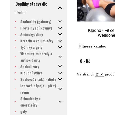
Doplňky stravy dle
druhu
Sacharidy (gainery)
Proteiny (bílkoviny)
Kladno - Fit c
Aminokyseliny
Welldon
Kreatin a volumizéry
Fitness katalog
Tyčinky a gely
Vitamíny, minerály a
antioxidanty
0,- Kč
Anabolizéry
Kloubní výživa
Na stranu:
produk
Spalovače tuků - diety
Iontové nápoje - pitný
režim
Stimulanty a
energizéry
gely