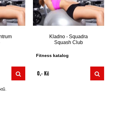
entrum
Kladno - Squadra
e
Squash Club
Fitness katalog
0,- Kč
tů.