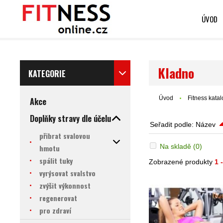
ÚVOD
Kladno
KATEGORIE
Úvod
Fitness kata
Akce
Doplňky stravy dle účelu
Seřadit podle:
Název
přibrat svalovou
Na skladě
(0)
hmotu
spálit tuky
Zobrazené produkty
1 
vyrýsovat svalstvo
zvýšit výkonnost
regenerovat
pro zdraví