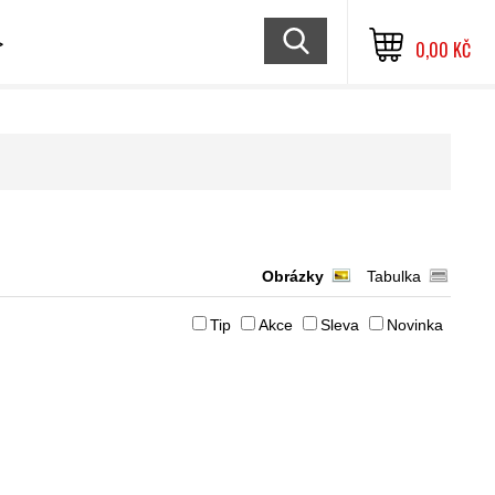
≫
0,00 KČ
Obrázky
Tabulka
Tip
Akce
Sleva
Novinka