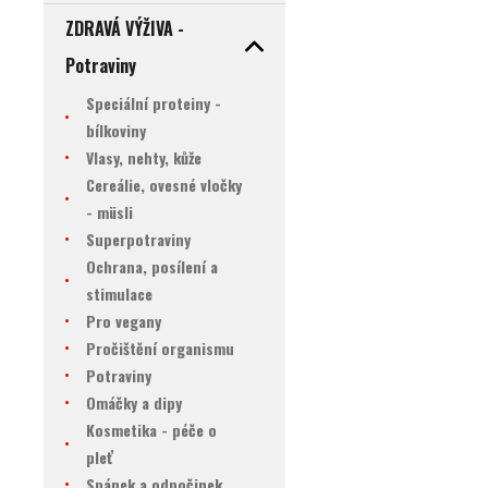
ZDRAVÁ VÝŽIVA -
Potraviny
Speciální proteiny -
bílkoviny
Vlasy, nehty, kůže
Cereálie, ovesné vločky
- müsli
Superpotraviny
Ochrana, posílení a
stimulace
Pro vegany
Pročištění organismu
Potraviny
Omáčky a dipy
Kosmetika - péče o
pleť
Spánek a odpočinek