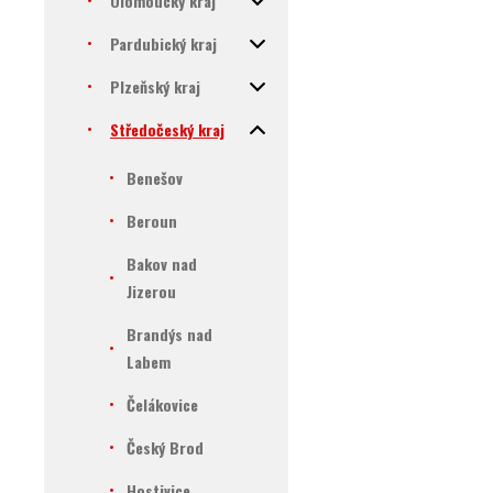
Olomoucký kraj
Pardubický kraj
Plzeňský kraj
Středočeský kraj
Benešov
Beroun
Bakov nad
Jizerou
Brandýs nad
Labem
Čelákovice
Český Brod
Hostivice