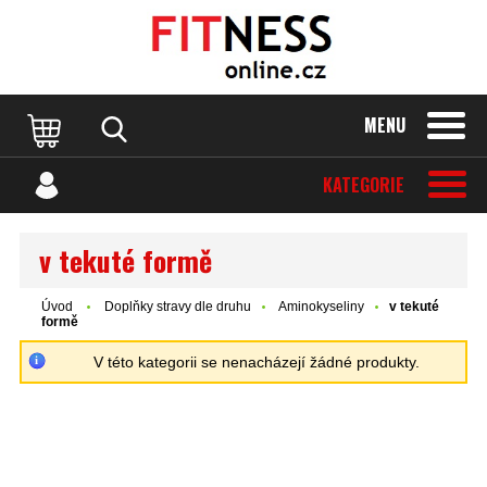
MENU
KATEGORIE
v tekuté formě
Úvod
Doplňky stravy dle druhu
Aminokyseliny
v tekuté
formě
V této kategorii se nenacházejí žádné produkty.