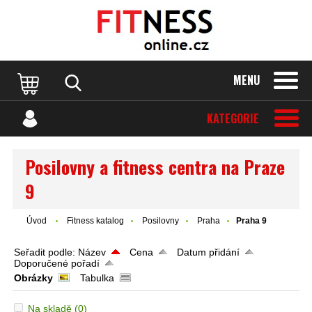
MENU
KATEGORIE
Posilovny a fitness centra na Praze
9
Úvod
Fitness katalog
Posilovny
Praha
Praha 9
Seřadit podle:
Název
Cena
Datum přidání
Doporučené pořadí
Obrázky
Tabulka
Na skladě
(0)