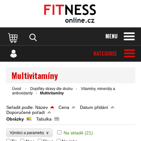
MENU
KATEGORIE
Multivitamíny
Úvod
Doplňky stravy dle druhu
Vitamíny, minerály a
antioxidanty
Multivitamíny
Seřadit podle:
Název
Cena
Datum přidání
Doporučené pořadí
Obrázky
Tabulka
∨
Na skladě
(21)
Výrobci a parametry