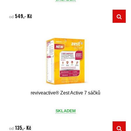
549,- Kč
od
reviveactive® Zest Active 7 sáčků
SKLADEM
135,- Kč
od