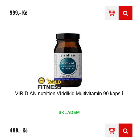
999,- Kč
VIRIDIAN nutrition Viridikid Multivitamin 90 kapslí
SKLADEM
499,- Kč