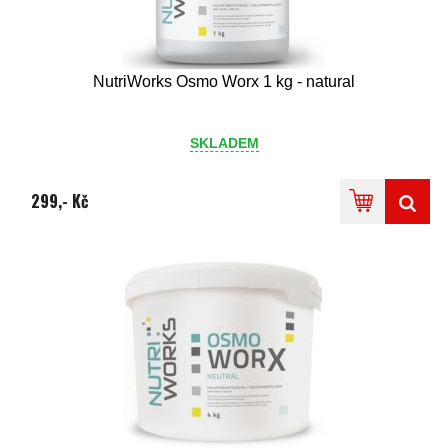
NutriWorks Osmo Worx 1 kg - natural
SKLADEM
299,- Kč