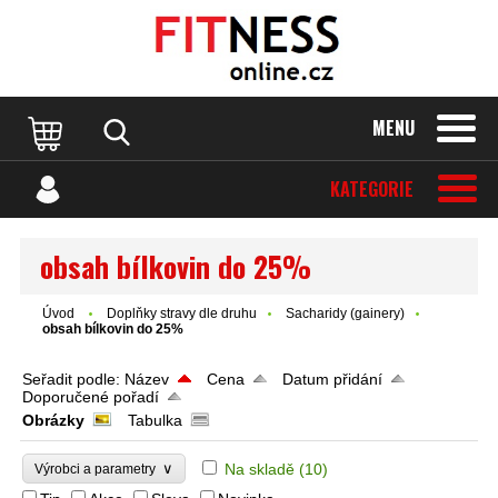
MENU
KATEGORIE
obsah bílkovin do 25%
Úvod
Doplňky stravy dle druhu
Sacharidy (gainery)
obsah bílkovin do 25%
Seřadit podle:
Název
Cena
Datum přidání
Doporučené pořadí
Obrázky
Tabulka
∨
Na skladě
(10)
Výrobci a parametry