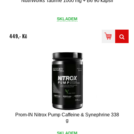
NutriWorks Taurine 1000 mg + B6 90 kapslí
SKLADEM
449,- Kč
Prom-IN Nitrox Pump Caffeine & Synephrine 338
g
SKLADEM