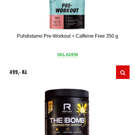
Puhdistamo Pre-Workout + Caffeine Free 350 g
SKLADEM
499,- Kč