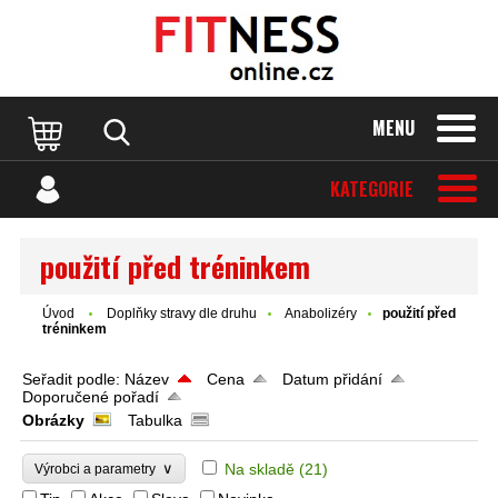
MENU
KATEGORIE
použití před tréninkem
Úvod
Doplňky stravy dle druhu
Anabolizéry
použití před
tréninkem
Seřadit podle:
Název
Cena
Datum přidání
Doporučené pořadí
Obrázky
Tabulka
∨
Na skladě
(21)
Výrobci a parametry