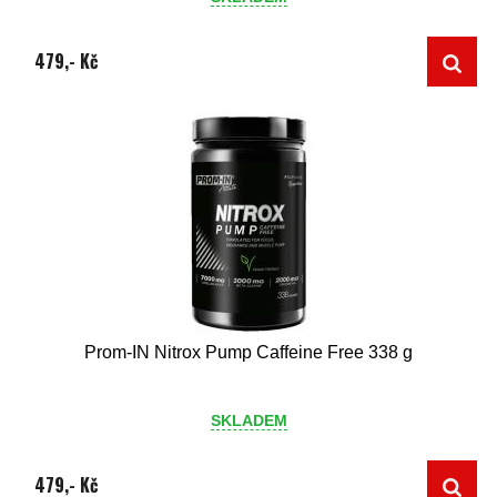
479,- Kč
Prom-IN Nitrox Pump Caffeine Free 338 g
SKLADEM
479,- Kč