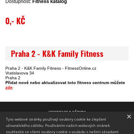
Dostupnost:
Fitness katalog
0,- KČ
Praha 2 - K&K Family Fitness
Praha 2 - K&K Family Fitness - FitnessOnline.cz
Vratislavova 34
Praha 2
Přidat nové nebo aktualizovat toto fitness centrum můžete
zde
INFORMACE O NÁKUPU
×
Tyto webové stránky používají soubory cookie ke zlepšení
FITNESS KATALOG
uživatelského zážitku. Používáním našich webových stránek
ZNAČKY
souhlasíte se všemi soubory cookie v souladu s našimi zásadami